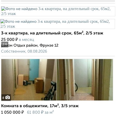
3-к квартира, на длительный срок, 65м², 2/5 этаж
₽
25 000
в месяц
2
/6
район Отдых район, Фрунзе 12
Собственник, 08.08.2026
8
Комната в общежитии, 17м², 3/5 этаж
₽
₽
1 050 000
61 800
за м²