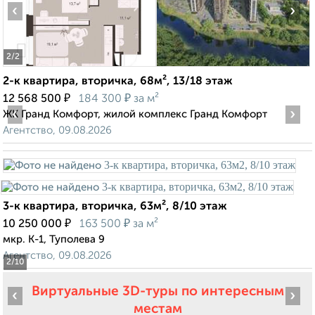
‹
›
2
/2
2-к квартира, вторичка, 68м², 13/18 этаж
₽
₽
12 568 500
184 300
за м²
‹
›
ЖК Гранд Комфорт, жилой комплекс Гранд Комфорт
Агентство, 09.08.2026
3-к квартира, вторичка, 63м², 8/10 этаж
₽
₽
10 250 000
163 500
за м²
мкр. К-1, Туполева 9
Агентство, 09.08.2026
2
/10
Виртуальные 3D-туры по интересным
‹
›
местам