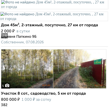
Дом 45м², 2-этажный, посуточно, 27 км от города
₽
2 000
в сутки
2
/8
деревня Паткино 9Б
Собственник, 07.08.2026
5
Участок 8 сот., садоводство, 5 км от города
₽
₽
800 000
1 000
за сотку
382