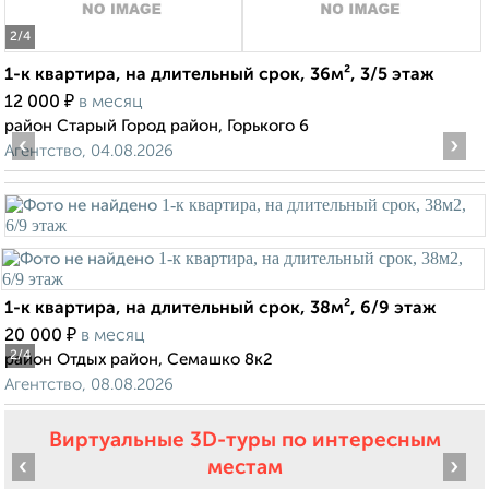
2
/4
1-к квартира, на длительный срок, 36м², 3/5 этаж
₽
12 000
в месяц
район Старый Город район, Горького 6
‹
›
Агентство, 04.08.2026
1-к квартира, на длительный срок, 38м², 6/9 этаж
₽
20 000
в месяц
2
/4
район Отдых район, Семашко 8к2
Агентство, 08.08.2026
Виртуальные 3D-туры по интересным
‹
›
местам