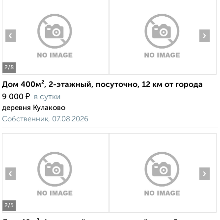
‹
›
2
/8
Дом 400м², 2-этажный, посуточно, 12 км от города
₽
9 000
в сутки
деревня Кулаково
Собственник, 07.08.2026
‹
›
2
/5