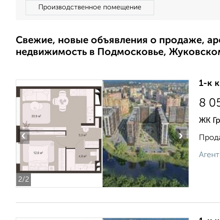
Производственное помещение
Свежие, новые объявления о продаже, а
недвижимость в Подмосковье, Жуковско
1-к 
8 0
ЖК Г
‹
›
Прода
Агент
2
/2