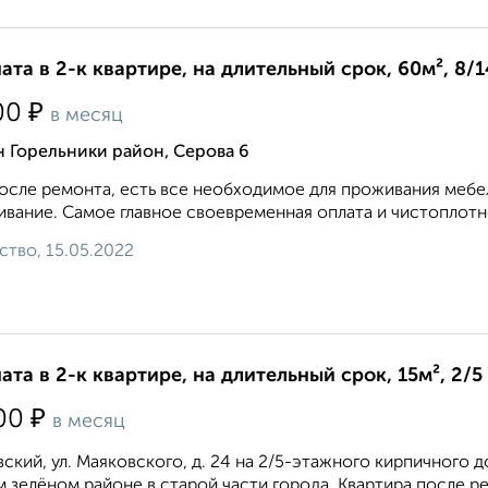
ата в 2-к квартире, на длительный срок, 60м², 8/
₽
00
в месяц
 Горельники район, Серова 6
осле ремонта, есть все необходимое для проживания мебе
вание. Самое главное своевременная оплата и чистоплотно
ство, 15.05.2022
ата в 2-к квартире, на длительный срок, 15м², 2/5
₽
00
в месяц
ский, ул. Маяковского, д. 24 на 2/5-этажного кирпичного 
 зелёном районе в старой части города. Kвapтиpа послe рeм