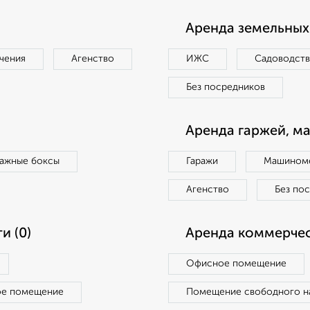
Аренда земельных 
чения
Агенство
ИЖС
Садоводст
Без посредников
Аренда гаржей, м
ражные боксы
Гаражи
Машиноме
Агенство
Без по
и (0)
Аренда коммерчес
Офисное помещение
ое помещение
Помещение свободного н