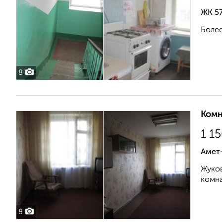
ЖК 57
Более
8
Комн
1 1
Амет-
Жуков
комна
8