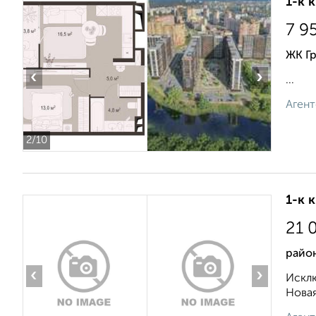
1-к 
7 9
ЖК Г
‹
›
...
Агент
2
/10
1-к 
21 
район
‹
›
Исклю
Новая