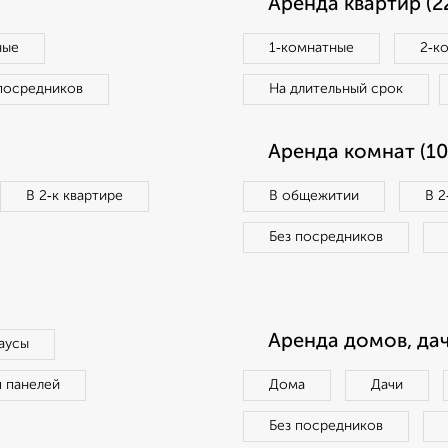
Аренда квартир (2
ные
1‑комнатные
2‑к
посредников
На длительный срок
Аренда комнат (10
В 2‑к квартире
В общежитии
В 2
Без посредников
Аренда домов, дач
аусы
п панелей
Дома
Дачи
Без посредников