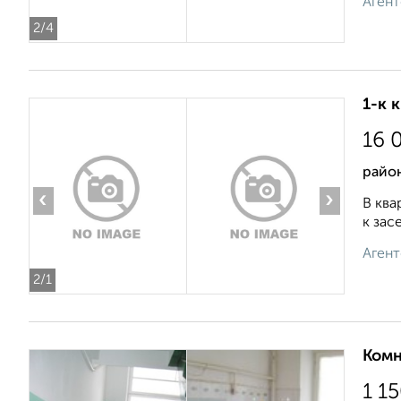
Агент
2
/4
1-к 
16 
район
‹
›
В ква
к зас
Агент
2
/1
Комн
1 1