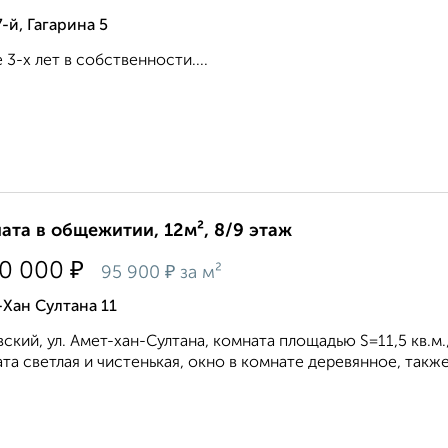
-й, Гагарина 5
 3-х лет в собственности....
ата в общежитии, 12м², 8/9 этаж
₽
50 000
₽
95 900
за м²
Хан Султана 11
ский, ул. Амет-хан-Султана, комната площадью S=11,5 кв.м
та светлая и чистенькая, окно в комнате деревянное, также е