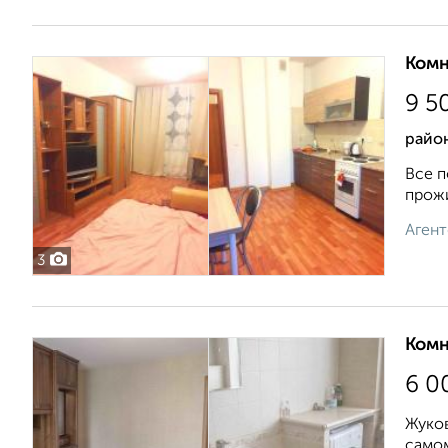
Комн
9 5
район
Все п
прожи
Агент
3
Комн
6 0
Жуков
самом