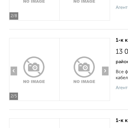
Агент
2
/8
1-к 
13 
район
‹
›
Все ф
кабел
Агент
2
/5
1-к 