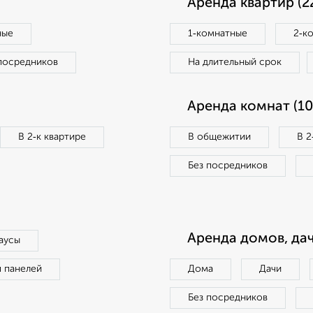
Аренда квартир (2
ные
1‑комнатные
2‑к
посредников
На длительный срок
Аренда комнат (10
В 2‑к квартире
В общежитии
В 2
Без посредников
Аренда домов, дач
аусы
п панелей
Дома
Дачи
Без посредников