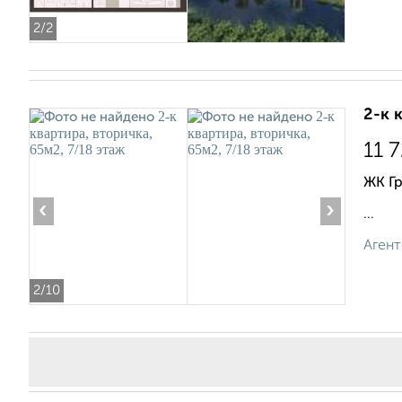
2
/2
2-к 
11 
ЖК Г
‹
›
...
Агент
2
/10