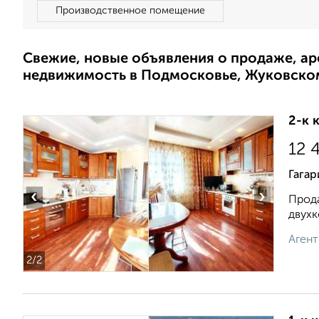
Производственное помещение
Свежие, новые объявления о продаже, а
недвижимость в Подмосковье, Жуковско
2-к 
12 
Гагар
‹
›
Прода
двухк
Агент
2
/2