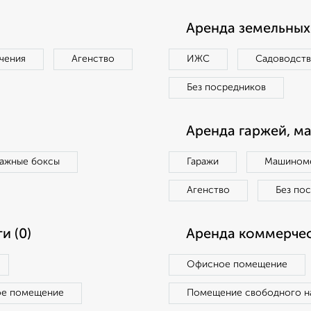
Аренда земельных 
чения
Агенство
ИЖС
Садоводст
Без посредников
Аренда гаржей, м
ражные боксы
Гаражи
Машиноме
Агенство
Без по
и (0)
Аренда коммерчес
Офисное помещение
ое помещение
Помещение свободного н