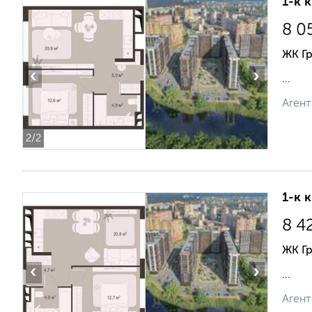
1-к 
8 0
ЖК Г
‹
›
...
Агент
2
/2
1-к 
8 4
ЖК Г
‹
›
...
Агент