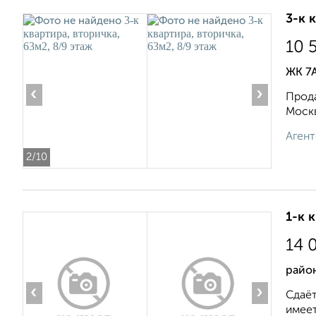
3-к 
10 
ЖК 7А
‹
›
Прода
Москв
Агент
2
/10
1-к 
14 
район
‹
›
Сдаёт
имеет